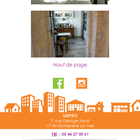
Haut de page
id2PRO
7, rue George Sand
17139 Dompierre sur Mer
Tél
.
:
05 46 27 00 61