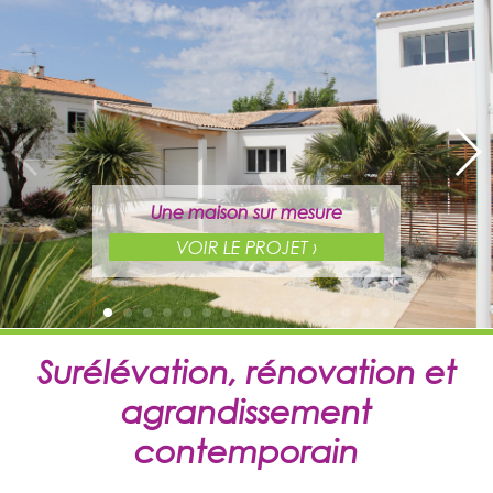
Une maison sur mesure
VOIR LE PROJET ›
Surélévation, rénovation et
agrandissement
contemporain
Une maison sur mesure